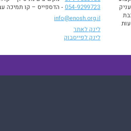
עניק
054-9299723
- הדספייס – קו תמיכה עבו
בת
info@enosh.org.il
עות
לינק לאתר
לינק לפייסבוק