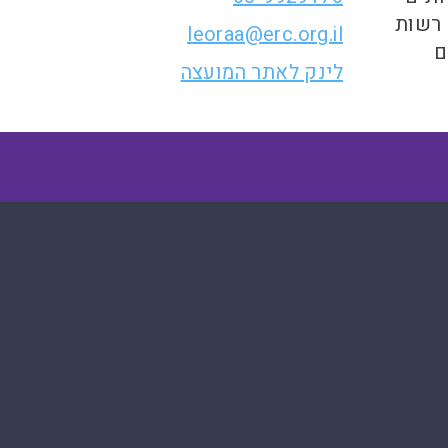
 רשות
leoraa@erc.org.il
ם
לינק לאתר המועצה