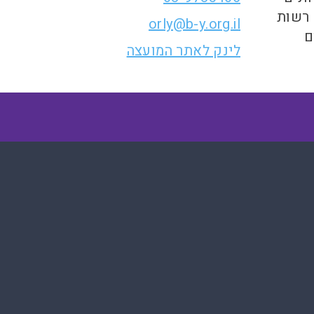
 רשות
orly@b-y.org.il
ם
לינק לאתר המועצה