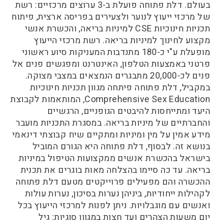
בעולם. דלת פתוחה פועלת ב-3 ערוצים מרכזיים: רשת
של מרכזי ייעוץ לנוער ולצעירים בפריסה ארצית, פיתוח
תכניות חינוכיות CSE למיניות בריאה, והכשרת אנשי
מקצוע לחינוך למיניות בריאה. רשת מרכזי הייעוץ
מופעלת ע"י כ-180 מתנדבות המעניקות סיוע ראשוני
פרטני באמצעות הטלפון, האינטרנט ומפגשים פנים אל
פנים לכ-20,000 מתבגרים הנמצאים במצבי מצוקה.
במקביל, דלת פתוחה פיתחה מגוון תכניות חינוכיות
Comprehensive Sex Education, המותאמות לקבוצת
היעד ומתייחסות להיבטים הגופניים, הרגשיים
והחברתיים של מיניות בריאה. במסגרת התכניות מועבר
מידע אמין על מין ומיניות ומתקיים שיח קבוצתי דינאמי
בנושא זה. לבסוף, דלת פתוחה היא הגורם המוביל
בישראל בהכשרת אנשים ממקצועות הטיפול במיניות
בריאה. עד כה סיימו בהצלחה מאות בוגרים את תכנית
ההכשרה והם מפעילים פרוייקטים מטעם דלת פתוחה
לקהילות ייחודיות, ביניהן נערות בסיכון, נערות עולות
ואנשים עם מוגבלויות. ניתן לפנות למרכזי הייעוץ בכל
יום משעות הצהרים ועד חצות במגוון סוגיות: גיל