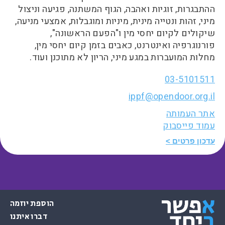
ההתבגרות, זוגיות ואהבה, הגוף המשתנה, פגיעה וניצול
מיני, זהות ונטייה מינית, מיניות ומוגבלות, אמצעי מניעה,
שיקולים לקיום יחסי מין ו"הפעם הראשונה",
פורנוגרפיה ואינטרנט, כאבים בזמן קיום יחסי מין,
מחלות המועברות במגע מיני, הריון לא מתוכנן ועוד.
03-5101511
ippf@opendoor.org.il
אתר העמותה
עמוד פייסבוק
עדכון פרטים
הוספת יוזמה
דברו איתנו