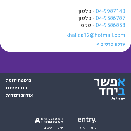
04-9987140
- טלפון
04-9586787
- טלפון
04-9586858
- פקס
khalida12@hotmail.com
עדכון פרטים
הוספת יוזמה
דברו איתנו
אודות ותודות
פיתוח האתר
איפיון ועיצוב