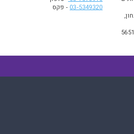
03-5349320
- פקס
ון,
תובת- מועצה מקומית סביון 56513