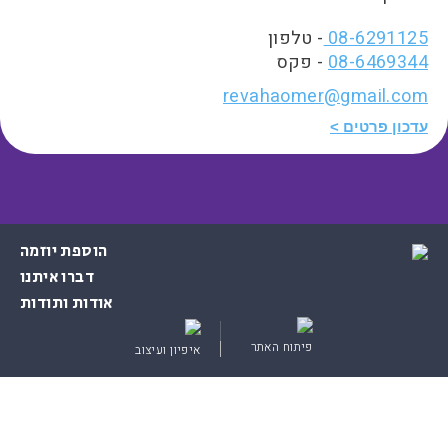
08-6291125
- טלפון
08-6469344
- פקס
revahaomer@gmail.com
עדכון פרטים
הוספת יוזמה
דברו איתנו
אודות ותודות
פיתוח האתר
איפיון ועיצוב