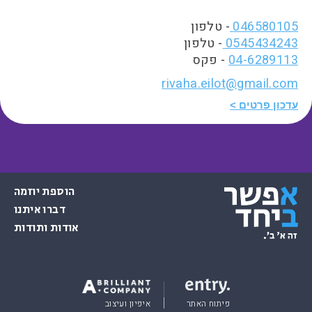
046580105
- טלפון
0545434243
- טלפון
04-6289113
- פקס
rivaha.eilot@gmail.com
עדכון פרטים
הוספת יוזמה
דברו איתנו
אודות ותודות
פיתוח האתר
איפיון ועיצוב