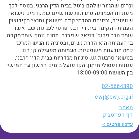
וגֵרים שהגיור שלהם בוטל בבית הדין הרבני. בנוסף לכך
מפתחת העמותה פתרונות שורשיים שמקדמים נישואין
שוויוניים, וביניהם הסכמי קדם נישואין ותנאי בקידושין.
העמותה הקימה בית דין רבני פרטי לעגונות שבראשו
עומד הרב פרופ' דניאל שפרבר. תחום נוסף שמתמקדת
בו העמותה הוא הדרת נשים, ובסוגיה זו הגיש המרכז
כמה תובענות משפטיות. העמותה מפעילה קו חם
בנושאי סרבנות גט, סוגיות מגדריות בבית הדין הרבני,
עגונות ופסולי חיתון. הקו פועל בימים ראשון עד חמישי
בין השעות 13:00-09:00.
02-5664390
cwj@cwj.org.il
האתר
דף הפייסבוק
עדכון פרטים